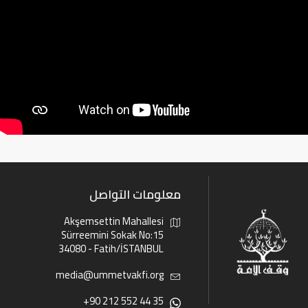
معلومات التواصل
Akşemsettin Mahallesi
Sürreemini Sokak No:15
34080 - Fatih/İSTANBUL
media@ummetvakfi.org
+90 212 552 44 35