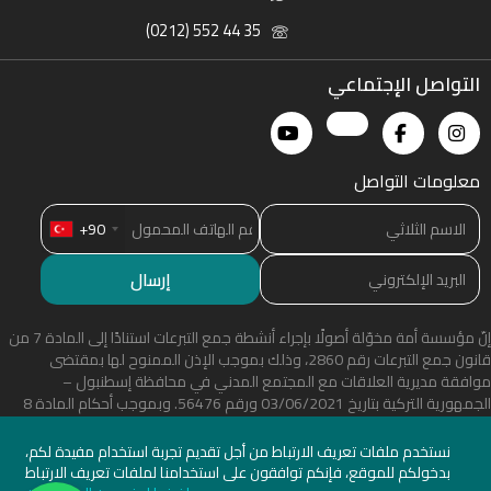
(0212) 552 44 35
التواصل الإجتماعي
معلومات التواصل
+90
إنّ مؤسسة أمة مخوّلة أصولًا بإجراء أنشطة جمع التبرعات استنادًا إلى المادة 7 من
قانون جمع التبرعات رقم 2860، وذلك بموجب الإذن الممنوح لها بمقتضى
موافقة مديرية العلاقات مع المجتمع المدني في محافظة إسطنبول –
الجمهورية التركية بتاريخ 03/06/2021 ورقم 56476. وبموجب أحكام المادة 8
من القانون المذكور، تخضع المؤسسة لعمليات التفتيش والرقابة من قبل الوحدات
المختصة التابعة لـ مديرية العلاقات مع المجتمع المدني في محافظة إسطنبول –
نستخدم ملفات تعريف الارتباط من أجل تقديم تجربة استخدام مفيدة لكم،
الجمهورية التركية.
بدخولكم للموقع، فإنكم توافقون على استخدامنا لملفات تعريف الارتباط
×
واتساب