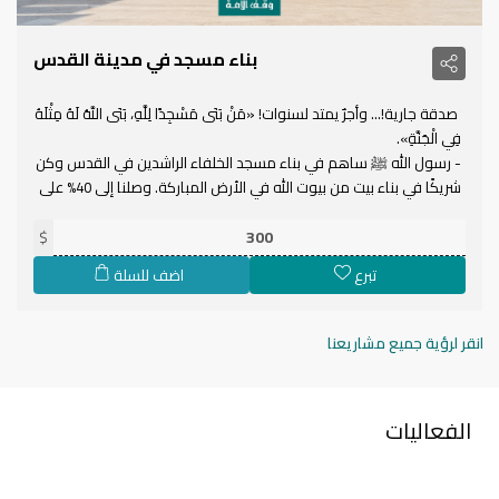
بناء مسجد في مدينة القدس
صدقة جارية!… وأجرٌ يمتد لسنوات! «مَنْ بَنَى مَسْجِدًا لِلَّهِ، بَنَى اللَّهُ لَهُ مِثْلَهُ
فِي الْجَنَّةِ».
- رسول الله ﷺ ساهم في بناء مسجد الخلفاء الراشدين في القدس وكن
شريكًا في بناء بيت من بيوت الله في الأرض المباركة. وصلنا إلى 40% على
الانتهاء من التوسعة وبقي القليل لنكمله معًا! تبرّع الآن!
$
يمكنكم تغيير قيمة التبرّع إلى الرقم الذي ترغبونه.
تبرع
اضف للسلة
انقر لرؤية جميع مشاريعنا
الفعاليات