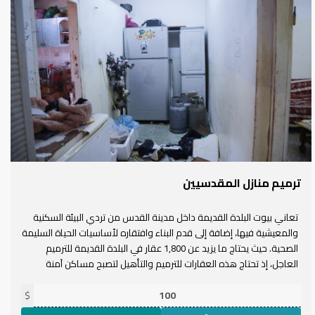
ترميم منازل المقدسيين
تعاني بيوت البلدة القديمة داخل مدينة القدس من تردي البيئة السكنية
والمعيشية فيها، إضافة إلى قدم البناء وافتقاره لأساسيات الحياة السليمة
الصحية. حيث يحتاج ما يزيد عن 1,800 عقار في البلدة القديمة للترميم
العاجل، إذ تحتاج هذه العقارات للترميم والتأهيل لتصبح مساكن آمنة
وصحية، لتعزيز صمود المقدسيين وبما يحافظ على تراث المدينة وتاريخها.
تشمل عمليات الترميم الأعمال الهندسية التدعيمية والأعمال الكهربائية
$
والأعمال الميكانيكية والتمديدات الصحية وأعمال أخرى.