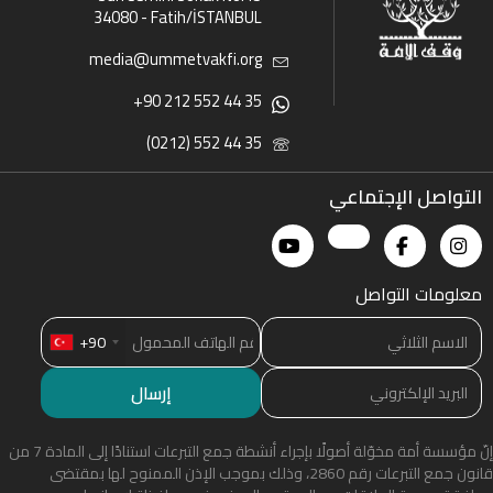
34080 - Fatih/İSTANBUL
media@ummetvakfi.org
+90 212 552 44 35
(0212) 552 44 35
التواصل الإجتماعي
معلومات التواصل
+90
إنّ مؤسسة أمة مخوّلة أصولًا بإجراء أنشطة جمع التبرعات استنادًا إلى المادة 7 من
قانون جمع التبرعات رقم 2860، وذلك بموجب الإذن الممنوح لها بمقتضى