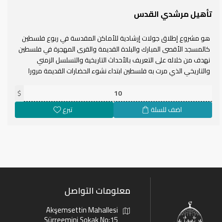
تأهيل مرشدي القدس
هو مشروع إطلاق جولات إرشادية للأماكن المقدسة في ربوع فلسطين
كالمسجد الأقصى المبارك والبلدة القديمة والقرى المهجرة في فلسطين
نهدف من خلاله على التعريف بالأحداث التاريخية والتسلسل الزمني
والتاريخي الذي مرت به فلسطين ابتداء نشوء الحضارات القديمة مرورا
بالفتح العمري والخلافات الإسلامية . ويكون من خلال هذا المشروع
$
إنتاج دليل سياحي لمسارات طبيعية في البلاد تتضمن على الأقل 15 موقعا
في بعضها أكثر من مسار واحد. سينتج الدليل بالاعتماد على بحث منهجي
اضف للسلة
تبرع
وعلمي وزيارات ميدانية وتحديد مسارات ومواقع (معروفة أو جديدة)
وتوثيق فوتوغرافي لكي يجذب ويشجع الجمهور على الزيارة. يتضمن
المشروع أيضا مرافقة مجموعات لعدة مسارات عددها على الأقل 5
مسارات، وتصميم موقع إنترنت تتوفر فيه معلومات زيارة أولية وأساسية
عن جميع المسارات.
معلومات التواصل
Akşemsettin Mahallesi
Sürreemini Sokak No:15