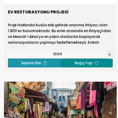
EV RESTORASYONU PROJESİ
Proje Hakkında Kudüs eski şehirde onarıma ihtiyacı olan
1.800 ev bulunmaktadır. Bu evler arasında en ihtiyaçlıdan
ve Mescid-i Aksa’ya en yakın olanlarda başlayarak
restorasyonlarını yapmayı hedeflemekteyiz. Evlerin
ihtiyaçlarına göre, güçlendirme, sıhhi tesisat, elektrik gibi
ihtiyaçlarını karşılıyoruz.
₺
Sepete Ekle
Bağış Yap