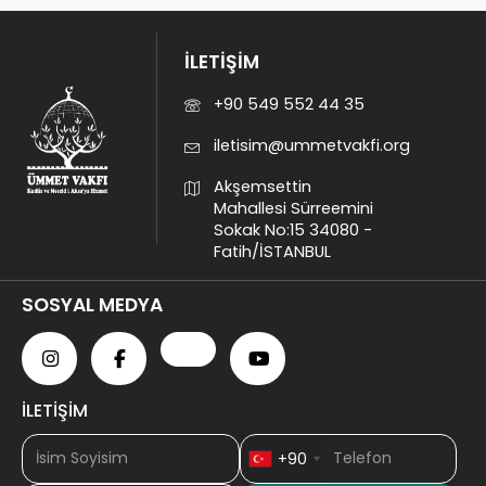
İLETİŞİM
+90 549 552 44 35
iletisim@ummetvakfi.org
Akşemsettin
Mahallesi Sürreemini
Sokak No:15 34080 -
Fatih/İSTANBUL
SOSYAL MEDYA
İLETİŞİM
+90