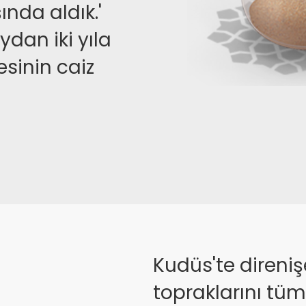
şında aldık.'
ydan iki yıla
inin caiz
Kudüs'te direni
topraklarını tüm