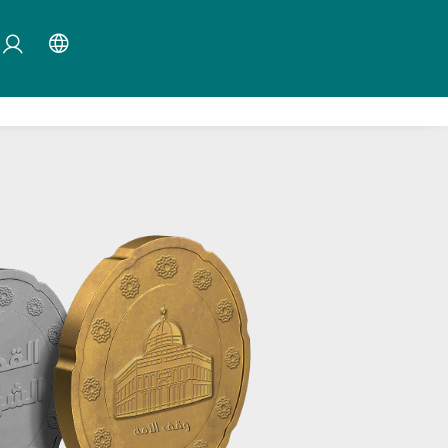
×
mayın.