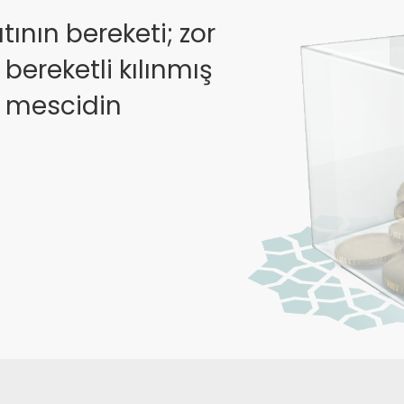
âtının bereketi; zor
bereketli kılınmış
k mescidin