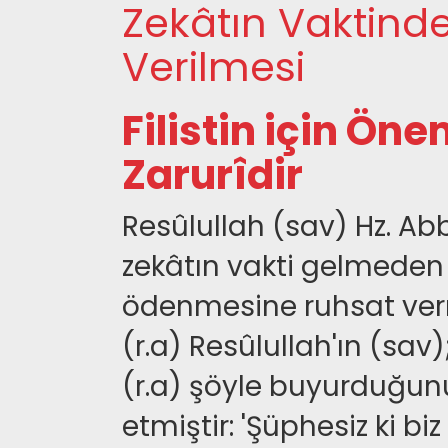
Zekâtın Vaktind
Verilmesi
Filistin için Öne
Zarurîdir
Resûlullah (sav) Hz. Abb
zekâtın vakti gelmeden
ödenmesine ruhsat vermi
(r.a) Resûlullah'ın (sav)
(r.a) şöyle buyurduğun
etmiştir: 'Şüphesiz ki bi