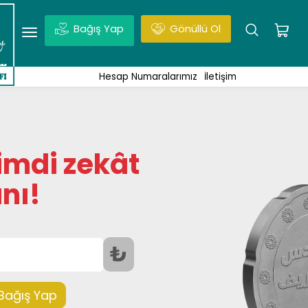
Bağış Yap
Gönüllü Ol
udüs, Vakıf Projesi, Haberler | Enter tuşuna basmayı unut
Hesap Numaralarımız
İletişim
 şimdi zekât
nı!
₺
Bağış Yap