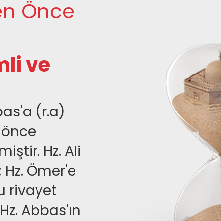
en Önce
mli ve
as'a (r.a)
 önce
ştir. Hz. Ali
; Hz. Ömer'e
u rivayet
z Hz. Abbas'ın