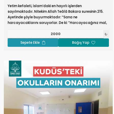
Yetim kefaleti, İslam’daki en hayırlı işlerden
sayılmaktadır. Nitekim Allah Teâlâ Bakara suresinin 215.
Ayetinde şöyle buyurmaktadır: “Sana ne
harcayacaklarını soruyorlar. De ki: “Harcayacağınız mal,
ana-baba, yakınlar, yetimler, yoksullar ve yolcular için
olmalıdır. Hayır olarak ne yaparsanız muhakkak ki Allah
₺
onu bilir.”
Sepete Ekle
Bağış Yap