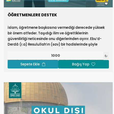
ÖĞRETMENLERE DESTEK
İslam, öğretmene başkasına vermediği derecede yüksek
bir önem atfeder. Taşıdığı ilim ve öğrettiklerinin
güvenilirliği neticesinde onu diğerlerinden ayırır. Ebu’d-
Derdâ (r.a) Resulullah’ın (sav) bir hadislerinde şöyle
buyurduğunu rivayet etmiştir: “Âlimin âbide olan
üstünlüğü, ayın diğer yıldızlara üstünlüğü gibidir.” (Ebû
₺
Dâvûd, İlim 1)
Sepete Ekle
Bağış Yap