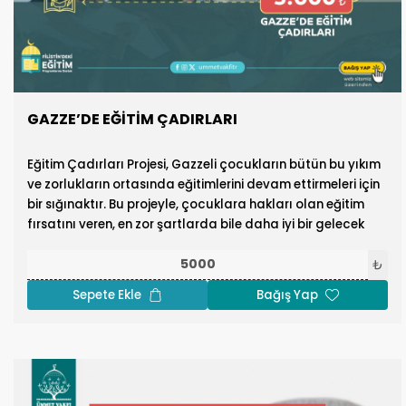
GAZZE’DE EĞİTİM ÇADIRLARI
Eğitim Çadırları Projesi, Gazzeli çocukların bütün bu yıkım
ve zorlukların ortasında eğitimlerini devam ettirmeleri için
bir sığınaktır. Bu projeyle, çocuklara hakları olan eğitim
fırsatını veren, en zor şartlarda bile daha iyi bir gelecek
inşa etmelerine olanak sağlayan, alternatif ve donanımlı
bir eğitim ortamı sağlıyoruz.
₺
Sepete Ekle
Bağış Yap