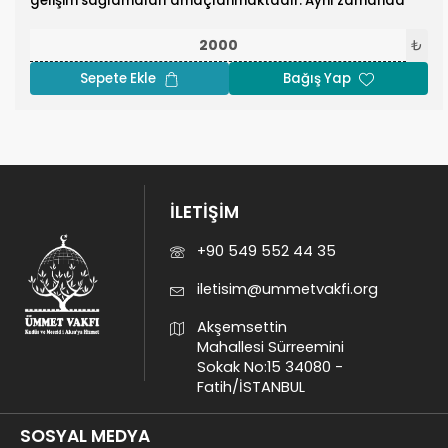
gelişim sağlamaları amaçlanmaktadır. Aynı zamanda
öğrencilerin dini ve kültürel cehalete düşmemeleri ve
bilinçli bireyler olmaları için proje kapsamında Mescid-i
₺
Aksa gezisi ve Kudüs tarihi tanıtımı yapılmaktadır.
Sepete Ekle
Bağış Yap
İLETİŞİM
+90 549 552 44 35
iletisim@ummetvakfi.org
Akşemsettin
Mahallesi Sürreemini
Sokak No:15 34080 -
Fatih/İSTANBUL
SOSYAL MEDYA