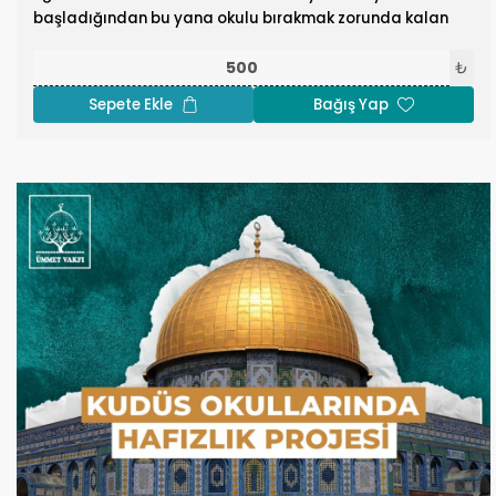
başladığından bu yana okulu bırakmak zorunda kalan
öğrencilerin sayısı 600 bin çocuğa ulaşmış durumdadır!
Bu projeyle, Gazzeli çocukların eğitimlerini
₺
tamamlayabilmeleri için gerekli araçları temin etmeyi
Sepete Ekle
Bağış Yap
amaçlanmaktadır. Öğrencilere Okul Çantası projesiyle,
Kudüs’teki öğrencilere hizmet ederek, ihtiyaç sahibi
ailelerin yüklerini hafifletmeyi amaçlıyoruz. Vakfımızın her
eğitim-öğretim yılı başında gerçekleştirmeye gayret ettiği
Okul Çantası projesiyle, Kudüslü öğrencilere hizmet
etmeyi ve ihtiyaç sahibi ailelerin üzerindeki yükü
hafifletmeyi hedefliyoruz. Okul çantası, her ne kadar basit
bir materyal olarak gözükse bile birçok aile bunun
temininde zorlanıyor ve çocukları eğitim hakkından
mahrum kalıyor. Proje, Kudüs şehrinde, içinde her türlü
kırtasiye malzemesi mevcut bulunan 1500 adet okul
çantası temin etmeyi amaçlamaktadır. Okul çantalarının
Kudüs esnafından satın alınmasıyla, buradaki esnaf da
projeden faydalanacaktır. Bütün bu çaba, mukaddes
Kudüs şehrimizin insanına destekte bulunmak içindir.
Binlerce öğrencinin daha iyi bir gelecek inşa etmesi için siz