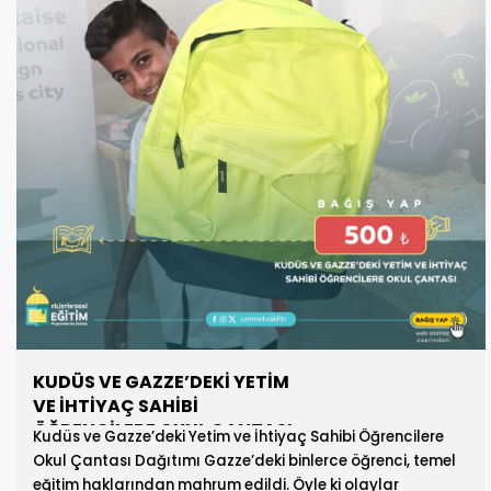
KUDÜS VE GAZZE’DEKİ YETİM
VE İHTİYAÇ SAHİBİ
ÖĞRENCİLERE OKUL ÇANTASI
Kudüs ve Gazze’deki Yetim ve İhtiyaç Sahibi Öğrencilere
Okul Çantası Dağıtımı Gazze’deki binlerce öğrenci, temel
eğitim haklarından mahrum edildi. Öyle ki olaylar