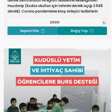
derslik sıkıntısından ve eğitim tesislerinin eksikliğinden
muzdarip (Kudüs okulları için tahmini derslik açığı 2.548
derslik). Corona pandemisine karşı önleyici tedbirlerin
uygulanmaması sonucu alınan kapanma kararlarını
bahane eden işgalci İsrail öğrencilere ayrılan alanları
₺
sınırlamaktadır. Kudüs okulları mali bütçelerinde zayıflık
Sepete Ekle
Bağış Yap
ve yetersizlikle karşı karşıyadır. Kiralık binalarda inşa
edilen okulların oranı Kudüs okullarının %38'ine ulaşıyor
ve bu da onların üzerindeki mali yükü artırıyor. Ümmet
Vakfı bu acı gerçeğin ışığında sınıfları rehabilite ederek,
okullara modern elektronik teknolojileri sağlayarak ve
Kudüs’teki okulların mali bütçelerini destekleyerek eğitim
kalitesini ve gerçekliğini geliştirmek için çaba sarf
etmektedir. Desteğinizle, eğitim kurumlarını işgal
baskısından ve kapatılmaktan kurtarmak için katkı
sağlayın.