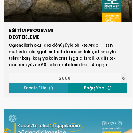
EĞITIM PROGRAMI
DESTEKLEME
Öğrencilerin okullara dönüşüyle ​​birlikte Arap-Filistin
müfredatı ile işgal müfredatı arasındaki çatışmayla
tekrar karşı karşıya kalıyoruz. İşgalci İsrail, Kudüs'teki
okulların yüzde 60'ını kontrol etmektedir. Arapça
müfredatı diğer müfredatlarla değiştirmektedirler. Bu
konuda, Arap-Filistin kimliğini ve Kudüs mirasını korumak
₺
için eğitim sürecini bu tür müdahalelerden kurtarmanın
Sepete Ekle
Bağış Yap
gerekliliği büyük önem arz etmektedir. Aynı şekilde gelecek
neslin doğru temeller üzerinde yetişmesini sağlayarak
varlığını güçlendirmek gerekmektedir. Ümmet Vakfı, işgal
okullarında eğitim gören Kudüslü öğrencilerin kültürünü
geliştirmek için kültürel programlar oluşturarak Arap-
Filistin müfredatını destekleyen projeler ve sistematik
programlar uygulamaktadır. Eğitim programlarını