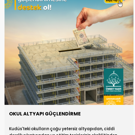
desteklemek için yapacağınız bağışlarla Kudüs’ün Arap-
Filistin kimliğinin korunmasına katkı sağlayın.
OKUL ALTYAPI GÜÇLENDIRME
Kudüs'teki okulların çoğu yetersiz altyapıdan, ciddi