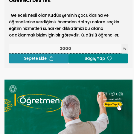
ÖĞRENCI DESTEK
Gelecek nesil olan Kudüs şehrinin çocuklarına ve
öğrencilerine verdiğimiz önemden dolayı onlara seçkin
eğitim hizmetleri sunarken dikkatimizi bu alana
odaklanmak bizim için bir görevdir. Kudüslü öğrenciler,
eğitim kariyerini tamamlamasını engelleyen birçok
zorlukla karşı karşıyadır. Öğrencilerin okulu bırakma oranı
₺
%43'e ulaşmış durumda, bunların yüzde 44'ü işgalin
Sepete Ekle
Bağış Yap
Kudüs'e getirdiği ekonomik koşullardan kaynaklanıyor.
Ümmet Vakfı, çeşitli eğitim aşamalarında (Üniversite,
okul) yoksul Kudüslü öğrencilere burs vererek ve eğitim yılı
boyunca öğrencilere okul malzemeleri sağlayarak destek
olmaya çalışıyor. Eğitim kariyerlerini tamamlamaları için
onları destekleyerek Kudüslü öğrencilere her zaman
yardımcı olun. Ümmet Vakfının eğitim alanında
gerçekleştirdiği bağışlar neticesinde elde edilen
başarıları izleyin.