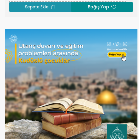
miktarlara kıyasla daha düşük maaşlar aldıkları için,
Sepete Ekle
Bağış Yap
öğretmenin ve eğitim kadrosunun toplumdaki önemi de
göz önünde bulundurularak, onların bekasını ve
sebatlarının devamını sağlamak için karşılaştıkları mali
engelleri çözmeye çalışıyoruz. Öğrencinin eğitim düzeyini
yükseltmek ve öğrenimine devam etmesini teşvik etmek de
eğitim personelinin sorumluluğundadır. Kudüs
okullarındaki öğretmenlerine yardım eli uzatmak,
öğretmenleri desteklemek ve mesleki performanslarını
geliştirmek için programlarla onların yanında olmak
görevimizdir. Kudüslü öğretmenlerin azim ve
mücadelelerine katkıda bulunun.