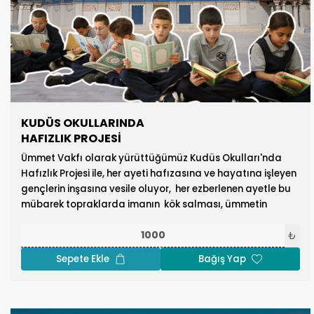
de onlara destek olun! Bağış tutarını arzu ettiğiniz
miktarda değiştirebilirsiniz.
KUDÜS OKULLARINDA
HAFIZLIK PROJESI
Ümmet Vakfı olarak yürüttüğümüz Kudüs Okulları'nda
Hafızlık Projesi ile, her ayeti hafızasına ve hayatına işleyen
gençlerin inşasına vesile oluyor, her ezberlenen ayetle bu
mübarek topraklarda imanın kök salması, ümmetin
birliğinin filizlenmesi için çabalarımızı sürdürüyoruz.
Kur’an’ı kalbine alan bir nesil, Kudüs’ü koruyacak bir
₺
gelecek demektir. Kudüs'ü Kur-an ile aydınlatacak
Sepete Ekle
Bağış Yap
gençlerin eğitimleri için Kudüs Okulları'nda Hafızlık
Projesi'ne destek olun.