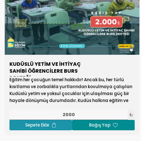
KUDÜSLÜ YETİM VE İHTİYAÇ
SAHİBİ ÖĞRENCİLERE BURS
DESTEĞİ
Eğitim her çocuğun temel hakkıdır! Ancak bu, her türlü
kısıtlama ve zorbalıkla yurtlarından kovulmaya çalışılan
Kudüslü yetim ve yoksul çocuklar için ulaşılması güç bir
hayale dönüşmüş durumdadır. Kudüs halkına eğitim ve
kültür alanlarında sahip çıkmak için öğrencilere burs
desteği sağlayarak, onların eğitim hayatlarını
₺
sürdürmelerine destek olabilirsiniz.
Sepete Ekle
Bağış Yap