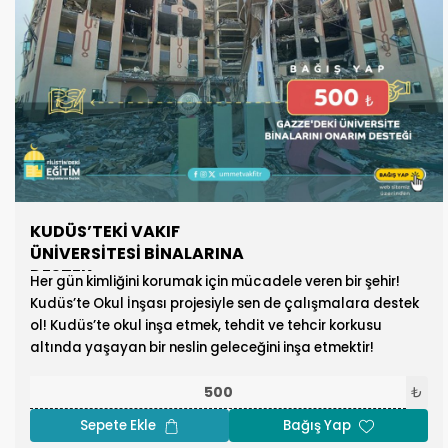
KUDÜS’TEKİ VAKIF
ÜNİVERSİTESİ BİNALARINA
DESTEK
Her gün kimliğini korumak için mücadele veren bir şehir!
Kudüs’te Okul İnşası projesiyle sen de çalışmalara destek
ol! Kudüs’te okul inşa etmek, tehdit ve tehcir korkusu
altında yaşayan bir neslin geleceğini inşa etmektir!
₺
Sepete Ekle
Bağış Yap