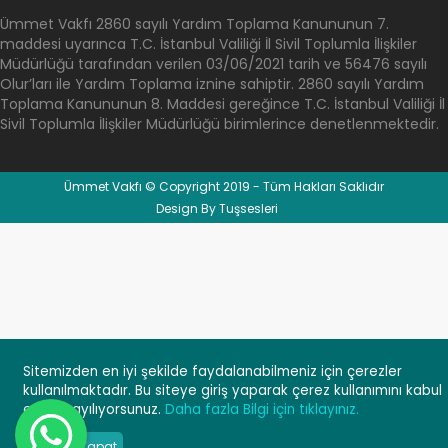
Ümmet Vakfı 2860 sayılı Yardım Toplama Kanununun 7.
maddesi uyarınca T.C. İstanbul Valiliği İl Sivil Toplumla İlişkiler
Müdürlüğü tarafından verilen 03/06/2021 tarih ve 56476 sayılı
Olur’ları ile Yardım Toplama iznine sahiptir. 2860 sayılı Yardım
Toplama Kanununun 8. Maddesi gereğince T.C. İstanbul Valiliği İl
Sivil Toplumla İlişkiler Müdürlüğü birimlerince denetlenmektedir.
Ümmet Vakfı © Copyright 2019 - Tüm Hakları Saklıdır
Design By Tuşsesleri
Sitemizden en iyi şekilde faydalanabilmeniz için çerezler
kullanılmaktadır. Bu siteye giriş yaparak çerez kullanımını kabul
×
Whatsapp
etmiş sayılıyorsunuz.
Daha fazla Bilgi için tıklayınız.
| Ümmet
Vakfı
Tamam Kapat