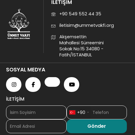
İLETİŞİM
+90 549 552 44 35
iletisim@ummetvakfi.org
Akşemsettin
Mahallesi Sürreemini
Sokak No:15 34080 -
Fatih/İSTANBUL
SOSYAL MEDYA
İLETİŞİM
+90