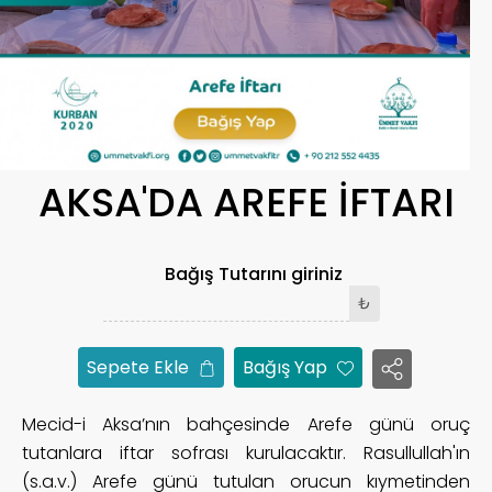
AKSA'DA AREFE İFTARI
Bağış Tutarını giriniz
₺
Sepete Ekle
Bağış Yap
Mecid-i Aksa’nın bahçesinde Arefe günü oruç
tutanlara iftar sofrası kurulacaktır. Rasullullah'ın
(s.a.v.) Arefe günü tutulan orucun kıymetinden