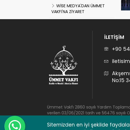
WİSE MEDYA'DAN ÜMMET
VAKFI'NA ZİYARET
İLETİŞİM
+90 54
iletis
Akşems
No:15 
Ümmet Vakfı 2860 sayılı Yardım Toplama Ka
verilen 03/06/2021 tarih ve 56476 sayılı 
×
Whatsapp
gereğince T.C. İstanbul Valiliği İl Sivil T
| Ümmet
Sitemizden en iyi şekilde faydalan
Vakfı