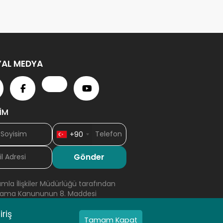
AL MEDYA
ŞİM
+90
mla İlişkiler Müdürlüğü tarafından
 Toplama Kanununun 8. Maddesi
riş
Tamam Kapat