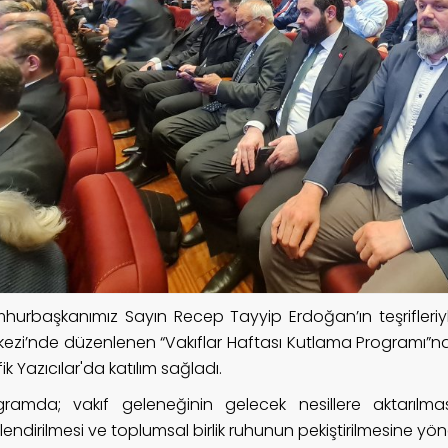
hurbaşkanımız Sayın Recep Tayyip Erdoğan’ın teşrifleriyl
kezi’nde düzenlenen “Vakıflar Haftası Kutlama Programı”
ik Yazıcılar'da katılım sağladı.
gramda; vakıf geleneğinin gelecek nesillere aktarılmas
endirilmesi ve toplumsal birlik ruhunun pekiştirilmesine yöne