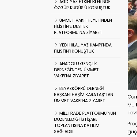
AGD YAZ ETKİNLİKLERİNDE
ÖZGÜR KUDÜS'Ü KONUŞTUK
ÜMMET VAKFI HEYETİNDEN
FİLİSTİN’E DESTEK
PLATFORMU’NA ZİYARET
YEDİ HİLAL YAZ KAMPI’NDA
FİLİSTİN’İ KONUŞTUK
ANADOLU GENÇLİK
DERNEĞİ’NDEN ÜMMET
VAKFI’NA ZİYARET
BEYAZKÖPRÜ DERNEĞİ
BAŞKANI HAŞİM KARATAŞ’TAN
Cum
ÜMMET VAKFI’NA ZİYARET
Mer
Tevf
MİLLİ İRADE PLATFORMU’NUN
DÜZENLEDİĞİ İSTİŞARE
Pro
TOPLANTISINA KATILIM
güçl
SAĞLADIK