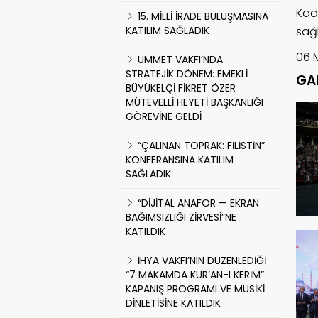
Kad
15. MİLLİ İRADE BULUŞMASINA
KATILIM SAĞLADIK
sağl
06 
ÜMMET VAKFI’NDA
STRATEJİK DÖNEM: EMEKLİ
GA
BÜYÜKELÇİ FİKRET ÖZER
MÜTEVELLİ HEYETİ BAŞKANLIĞI
GÖREVİNE GELDİ
“ÇALINAN TOPRAK: FİLİSTİN”
KONFERANSINA KATILIM
SAĞLADIK
“DİJİTAL ANAFOR — EKRAN
BAĞIMSIZLIĞI ZİRVESİ”NE
KATILDIK
İHYA VAKFI’NIN DÜZENLEDİĞİ
“7 MAKAMDA KUR’AN-I KERİM”
KAPANIŞ PROGRAMI VE MUSİKİ
DİNLETİSİNE KATILDIK