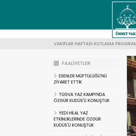
YÖNETIM KURULU
KUDÜS'ÜN TARIHI
EĞITIM PROJELERI
Ör: K
HAKKIMIZDA
KUDÜS'TE HAYAT
SOSYAL PROJELER
VAKIFLAR HAFTASI KUTLAMA PROGRAM
KAMUOYUNA DUYURU
COĞRAFYASI
KUTSAL YERLERI KORUMA PROJELERI
FAALİYETLER
MISYON
MAKALELER
EKONOMI PROJELERI
ESENLER MÜFTÜLÜĞÜ’NÜ
ZİYARET ETTİK
VIZYON
KUDÜS ŞIIRLERI
SAĞLIK PROJELERI
TÜGVA YAZ KAMPI’NDA
ÖZGÜR KUDÜS'Ü KONUŞTUK
VAKFIN HEDEFLERI
FOTO GALERI
VAKIF PROJELERI
YEDİ HİLAL YAZ
HESAP NUMARALARIMIZ
SEZONLUK PROJELER
ETKİNLİKLERİNDE ÖZGÜR
KUDÜS'Ü KONUŞTUK