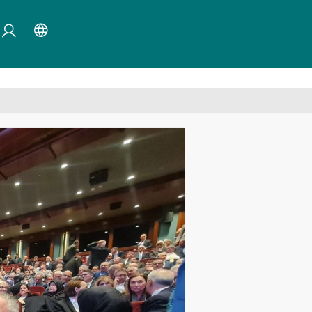
×
mayın.