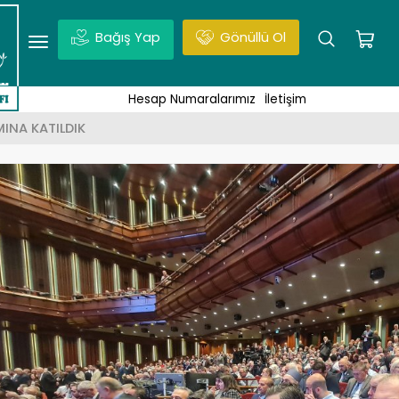
Bağış Yap
Gönüllü Ol
udüs, Vakıf Projesi, Haberler | Enter tuşuna basmayı unut
Hesap Numaralarımız
İletişim
INA KATILDIK