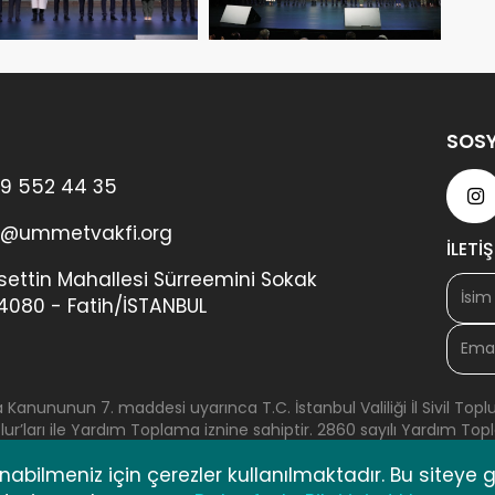
SOSY
9 552 44 35
im@ummetvakfi.org
İLETİ
ettin Mahallesi Sürreemini Sokak
34080 - Fatih/İSTANBUL
nununun 7. maddesi uyarınca T.C. İstanbul Valiliği İl Sivil Toplu
Olur’ları ile Yardım Toplama iznine sahiptir. 2860 sayılı Yardım
oplumla İlişkiler Müdürlüğü birimlerince denetlenmektedir.
abilmeniz için çerezler kullanılmaktadır. Bu siteye gi