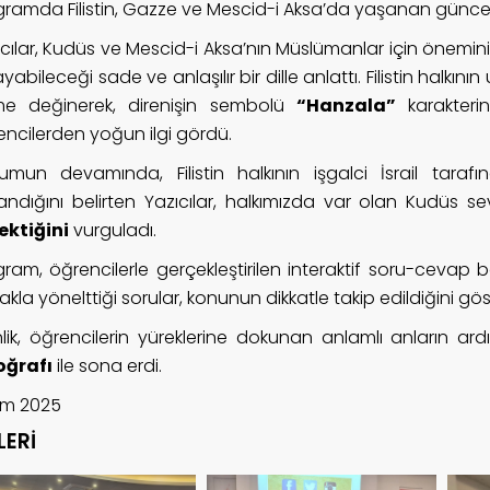
ramda Filistin, Gazze ve Mescid-i Aksa’da yaşanan güncel o
cılar, Kudüs ve Mescid-i Aksa’nın Müslümanlar için önemini
yabileceği sade ve anlaşılır bir dille anlattı. Filistin halkını
me değinerek, direnişin sembolü
“Hanzala”
karakterin
encilerden yoğun ilgi gördü.
umun devamında, Filistin halkının işgalci İsrail tara
landığını belirten Yazıcılar, halkımızda var olan Kudüs se
ektiğini
vurguladı.
gram, öğrencilerle gerçekleştirilen interaktif soru-cevap 
kla yönelttiği sorular, konunun dikkatle takip edildiğini gös
inlik, öğrencilerin yüreklerine dokunan anlamlı anların a
oğrafı
ile sona erdi.
kim 2025
LERİ