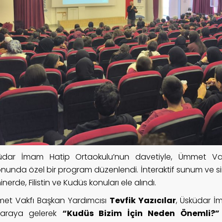
üdar İmam Hatip Ortaokulu’nun davetiyle, Ümmet Vak
onunda özel bir program düzenlendi. İnteraktif sunum ve s
nerde, Filistin ve Kudüs konuları ele alındı.
et Vakfı Başkan Yardımcısı
Tevfik Yazıcılar
, Üsküdar İ
 araya gelerek
“Kudüs Bizim İçin Neden Önemli?”