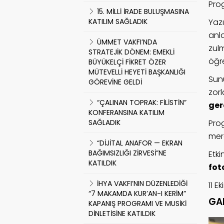
Prog
15. MİLLİ İRADE BULUŞMASINA
KATILIM SAĞLADIK
Yazı
anla
ÜMMET VAKFI’NDA
zul
STRATEJİK DÖNEM: EMEKLİ
öğr
BÜYÜKELÇİ FİKRET ÖZER
MÜTEVELLİ HEYETİ BAŞKANLIĞI
Sun
GÖREVİNE GELDİ
zor
“ÇALINAN TOPRAK: FİLİSTİN”
ger
KONFERANSINA KATILIM
SAĞLADIK
Pro
mera
“DİJİTAL ANAFOR — EKRAN
BAĞIMSIZLIĞI ZİRVESİ”NE
Etk
KATILDIK
fot
İHYA VAKFI’NIN DÜZENLEDİĞİ
11 E
“7 MAKAMDA KUR’AN-I KERİM”
GA
KAPANIŞ PROGRAMI VE MUSİKİ
DİNLETİSİNE KATILDIK