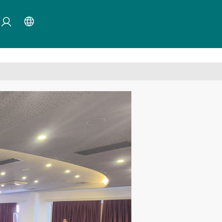
×
mayın.