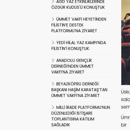
AGD YAZ ETKİNLİKLERİNDE
ÖZGÜR KUDÜS'Ü KONUŞTUK
ÜMMET VAKFI HEYETİNDEN
FİLİSTİN’E DESTEK
PLATFORMU’NA ZİYARET
YEDİ HİLAL YAZ KAMPI’NDA
FİLİSTİN’İ KONUŞTUK
ANADOLU GENÇLİK
DERNEĞİ’NDEN ÜMMET
VAKFI’NA ZİYARET
BEYAZKÖPRÜ DERNEĞİ
BAŞKANI HAŞİM KARATAŞ’TAN
Üsk
ÜMMET VAKFI’NA ZİYARET
sal
semi
MİLLİ İRADE PLATFORMU’NUN
DÜZENLEDİĞİ İSTİŞARE
Ümm
TOPLANTISINA KATILIM
bir
SAĞLADIK