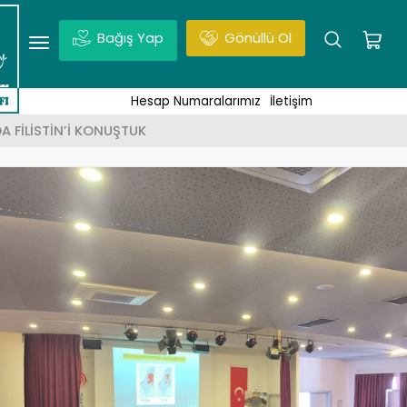
Bağış Yap
Gönüllü Ol
udüs, Vakıf Projesi, Haberler | Enter tuşuna basmayı unut
Hesap Numaralarımız
İletişim
 FİLİSTİN’İ KONUŞTUK