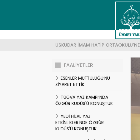
YÖNETIM KURULU
KUDÜS'ÜN TARIHI
EĞITIM PROJELERI
Ör: K
HAKKIMIZDA
KUDÜS'TE HAYAT
SOSYAL PROJELER
ÜSKÜDAR İMAM HATİP ORTAOKULU’NDA
KAMUOYUNA DUYURU
COĞRAFYASI
KUTSAL YERLERI KORUMA PROJELERI
FAALİYETLER
MISYON
MAKALELER
EKONOMI PROJELERI
ESENLER MÜFTÜLÜĞÜ’NÜ
ZİYARET ETTİK
VIZYON
KUDÜS ŞIIRLERI
SAĞLIK PROJELERI
TÜGVA YAZ KAMPI’NDA
ÖZGÜR KUDÜS'Ü KONUŞTUK
VAKFIN HEDEFLERI
FOTO GALERI
VAKIF PROJELERI
YEDİ HİLAL YAZ
HESAP NUMARALARIMIZ
SEZONLUK PROJELER
ETKİNLİKLERİNDE ÖZGÜR
KUDÜS'Ü KONUŞTUK