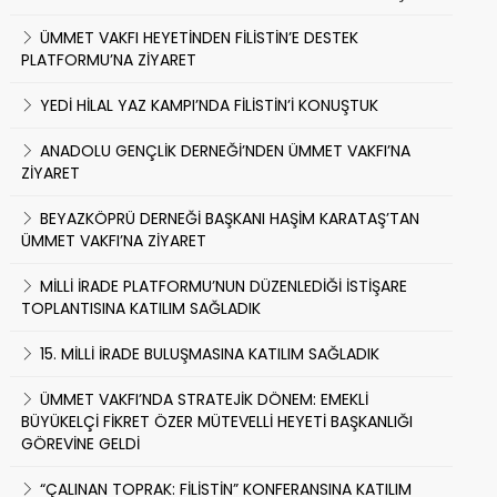
ÜMMET VAKFI HEYETİNDEN FİLİSTİN’E DESTEK
PLATFORMU’NA ZİYARET
YEDİ HİLAL YAZ KAMPI’NDA FİLİSTİN’İ KONUŞTUK
ANADOLU GENÇLİK DERNEĞİ’NDEN ÜMMET VAKFI’NA
ZİYARET
BEYAZKÖPRÜ DERNEĞİ BAŞKANI HAŞİM KARATAŞ’TAN
ÜMMET VAKFI’NA ZİYARET
MİLLİ İRADE PLATFORMU’NUN DÜZENLEDİĞİ İSTİŞARE
TOPLANTISINA KATILIM SAĞLADIK
15. MİLLİ İRADE BULUŞMASINA KATILIM SAĞLADIK
ÜMMET VAKFI’NDA STRATEJİK DÖNEM: EMEKLİ
BÜYÜKELÇİ FİKRET ÖZER MÜTEVELLİ HEYETİ BAŞKANLIĞI
GÖREVİNE GELDİ
“ÇALINAN TOPRAK: FİLİSTİN” KONFERANSINA KATILIM