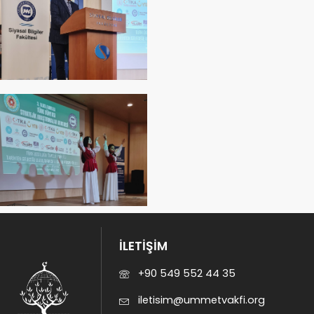
İLETİŞİM
+90 549 552 44 35
iletisim@ummetvakfi.org