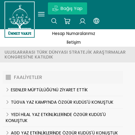
Bağış Yap
×
YÖNETIM KURULU
KUDÜS'ÜN TARIHI
EĞITIM PROJELERI
Ör: Kudüs, Vakıf Projesi, Haberler | Enter tuşuna basmayı unutmayın.
Hesap Numaralarımız
HAKKIMIZDA
KUDÜS'TE HAYAT
SOSYAL PROJELER
İletişim
ULUSLARARASI TÜRK DÜNYASI STRATEJİK ARAŞTIRMALAR
KAMUOYUNA DUYURU
COĞRAFYASI
KUTSAL YERLERI KORUMA PROJELERI
KONGRESİ'NE KATILDIK
MISYON
MAKALELER
EKONOMI PROJELERI
FAALİYETLER
VIZYON
KUDÜS ŞIIRLERI
SAĞLIK PROJELERI
ESENLER MÜFTÜLÜĞÜ’NÜ ZİYARET ETTİK
VAKFIN HEDEFLERI
FOTO GALERI
VAKIF PROJELERI
TÜGVA YAZ KAMPI’NDA ÖZGÜR KUDÜS'Ü KONUŞTUK
YEDİ HİLAL YAZ ETKİNLİKLERİNDE ÖZGÜR KUDÜS'Ü
HESAP NUMARALARIMIZ
SEZONLUK PROJELER
KONUŞTUK
AGD YAZ ETKİNLİKLERİNDE ÖZGÜR KUDÜS'Ü KONUŞTUK