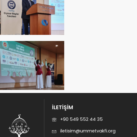
İLETİŞİM
+90 549 552 44 35
iletisim@ummetvakfi.org