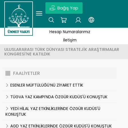
Bağış Yap
×
YÖNETIM KURULU
KUDÜS'ÜN TARIHI
EĞITIM PROJELERI
Ör: Kudüs, Vakıf Projesi, Haberler | Enter tuşuna basmayı unutmayın.
Hesap Numaralarımız
HAKKIMIZDA
KUDÜS'TE HAYAT
SOSYAL PROJELER
İletişim
ULUSLARARASI TÜRK DÜNYASI STRATEJİK ARAŞTIRMALAR
KAMUOYUNA DUYURU
COĞRAFYASI
KUTSAL YERLERI KORUMA PROJELERI
KONGRESİ'NE KATILDIK
MISYON
MAKALELER
EKONOMI PROJELERI
FAALİYETLER
VIZYON
KUDÜS ŞIIRLERI
SAĞLIK PROJELERI
ESENLER MÜFTÜLÜĞÜ’NÜ ZİYARET ETTİK
VAKFIN HEDEFLERI
FOTO GALERI
VAKIF PROJELERI
TÜGVA YAZ KAMPI’NDA ÖZGÜR KUDÜS'Ü KONUŞTUK
YEDİ HİLAL YAZ ETKİNLİKLERİNDE ÖZGÜR KUDÜS'Ü
HESAP NUMARALARIMIZ
SEZONLUK PROJELER
KONUŞTUK
AGD YAZ ETKİNLİKLERİNDE ÖZGÜR KUDÜS'Ü KONUŞTUK