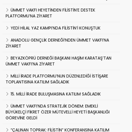
ÜMMET VAKFI HEYETİNDEN FİLİSTİN’E DESTEK
PLATFORMU’NA ZİYARET
YEDİ HİLAL YAZ KAMPI’NDA FİLİSTİN’İ KONUŞTUK
ANADOLU GENÇLİK DERNEĞİ’NDEN ÜMMET VAKFI’NA
ZİYARET
BEYAZKÖPRÜ DERNEĞİ BAŞKANI HAŞİM KARATAŞ’TAN
ÜMMET VAKFI’NA ZİYARET
MİLLİ İRADE PLATFORMU’NUN DÜZENLEDİĞİ İSTİŞARE
TOPLANTISINA KATILIM SAĞLADIK
15. MİLLİ İRADE BULUŞMASINA KATILIM SAĞLADIK
ÜMMET VAKFI’NDA STRATEJİK DÖNEM: EMEKLİ
BÜYÜKELÇİ FİKRET ÖZER MÜTEVELLİ HEYETİ BAŞKANLIĞI
GÖREVİNE GELDİ
“ÇALINAN TOPRAK: FİLİSTİN” KONFERANSINA KATILIM