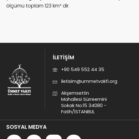
ölçümü toplam 123 km² dir.
İLETİŞİM
+90 549 552 44 35
iletisim@ummetvakfi.org
Akşemsettin
Mahallesi Sürreemini
Sokak No:15 34080 -
Fatih/İSTANBUL
SOSYAL MEDYA