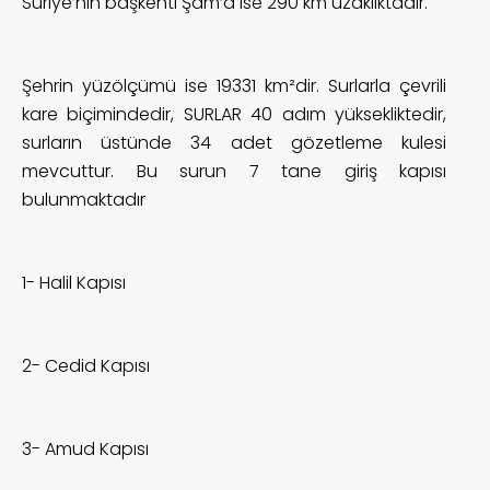
Suriye’nin başkenti Şam‘a ise 290 km uzaklıktadır.
Şehrin yüzölçümü ise 19331 km²dir. Surlarla çevrili
kare biçimindedir, SURLAR 40 adım yüksekliktedir,
surların üstünde 34 adet gözetleme kulesi
mevcuttur. Bu surun 7 tane giriş kapısı
bulunmaktadır
1- Halil Kapısı
2- Cedid Kapısı
3- Amud Kapısı