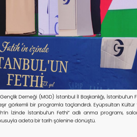
i Gençlik Derneği (MGD) İstanbul İl Başkanlığı, İstanbul’un
aşır görkemli bir programla taçlandırdı. Eyüpsultan Kült
tih’in İzinde İstanbul’un Fethi” adlı anma programı, sa
kusuyla adeta bir tarih şölenine dönüştü.