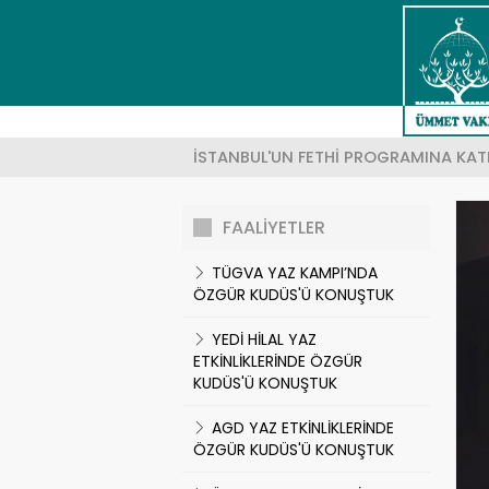
YÖNETIM KURULU
KUDÜS'ÜN TARIHI
EĞITIM PROJELERI
Ör: K
HAKKIMIZDA
KUDÜS'TE HAYAT
SOSYAL PROJELER
İSTANBUL'UN FETHİ PROGRAMINA KATI
KAMUOYUNA DUYURU
COĞRAFYASI
KUTSAL YERLERI KORUMA PROJELERI
FAALİYETLER
MISYON
MAKALELER
EKONOMI PROJELERI
TÜGVA YAZ KAMPI’NDA
ÖZGÜR KUDÜS'Ü KONUŞTUK
VIZYON
KUDÜS ŞIIRLERI
SAĞLIK PROJELERI
YEDİ HİLAL YAZ
ETKİNLİKLERİNDE ÖZGÜR
VAKFIN HEDEFLERI
FOTO GALERI
VAKIF PROJELERI
KUDÜS'Ü KONUŞTUK
HESAP NUMARALARIMIZ
SEZONLUK PROJELER
AGD YAZ ETKİNLİKLERİNDE
ÖZGÜR KUDÜS'Ü KONUŞTUK