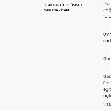
"Ka
AK PARTİ'DEN ÜMMET
coğ
VAKFI'NA ZİYARET
tutu
Ümm
sade
Gen
Gec
Pro
eğit
açıl
20 