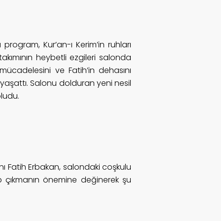
 program, Kur’an-ı Kerim’in ruhları
akımının heybetli ezgileri salonda
 mücadelesini ve Fatih’in dehasını
 yaşattı. Salonu dolduran yeni nesil
ludu.
ı Fatih Erbakan, salondaki coşkulu
hip çıkmanın önemine değinerek şu