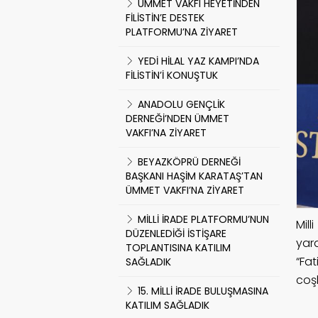
ÜMMET VAKFI HEYETİNDEN
FİLİSTİN’E DESTEK
PLATFORMU’NA ZİYARET
YEDİ HİLAL YAZ KAMPI’NDA
FİLİSTİN’İ KONUŞTUK
ANADOLU GENÇLİK
DERNEĞİ’NDEN ÜMMET
VAKFI’NA ZİYARET
BEYAZKÖPRÜ DERNEĞİ
BAŞKANI HAŞİM KARATAŞ’TAN
ÜMMET VAKFI’NA ZİYARET
MİLLİ İRADE PLATFORMU’NUN
Mill
DÜZENLEDİĞİ İSTİŞARE
yar
TOPLANTISINA KATILIM
“Fa
SAĞLADIK
coş
15. MİLLİ İRADE BULUŞMASINA
KATILIM SAĞLADIK