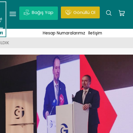
Bağış Yap
Gönüllü Ol
udüs, Vakıf Projesi, Haberler | Enter tuşuna basmayı unut
Hesap Numaralarımız
İletişim
LDIK