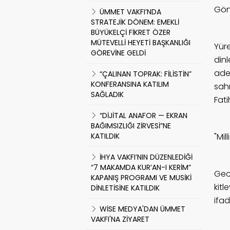
Gönü
ÜMMET VAKFI’NDA
STRATEJİK DÖNEM: EMEKLİ
BÜYÜKELÇİ FİKRET ÖZER
MÜTEVELLİ HEYETİ BAŞKANLIĞI
Yüre
GÖREVİNE GELDİ
din
ade
“ÇALINAN TOPRAK: FİLİSTİN”
KONFERANSINA KATILIM
sahn
SAĞLADIK
Fat
“DİJİTAL ANAFOR — EKRAN
BAĞIMSIZLIĞI ZİRVESİ”NE
KATILDIK
"Mi
İHYA VAKFI’NIN DÜZENLEDİĞİ
“7 MAKAMDA KUR’AN-I KERİM”
Gec
KAPANIŞ PROGRAMI VE MUSİKİ
kit
DİNLETİSİNE KATILDIK
ifad
WİSE MEDYA'DAN ÜMMET
VAKFI'NA ZİYARET