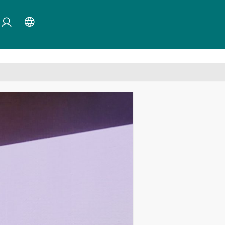
×
mayın.