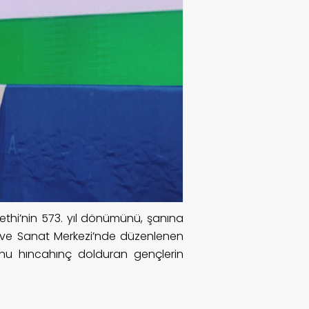
 Fethi’nin 573. yıl dönümünü, şanına
ür ve Sanat Merkezi’nde düzenlenen
lonu hıncahınç dolduran gençlerin