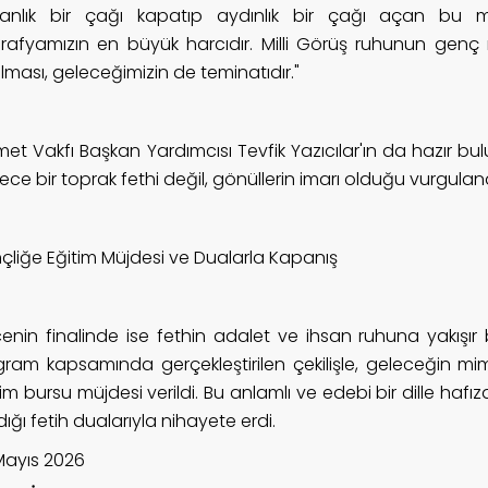
ranlık bir çağı kapatıp aydınlık bir çağı açan bu
rafyamızın en büyük harcıdır. Milli Görüş ruhunun genç ne
lması, geleceğimizin de teminatıdır."
et Vakfı Başkan Yardımcısı Tevfik Yazıcılar'ın da hazır b
ce bir toprak fethi değil, gönüllerin imarı olduğu vurguland
çliğe Eğitim Müjdesi ve Dualarla Kapanış
enin finalinde ise fethin adalet ve ihsan ruhuna yakışır 
gram kapsamında gerçekleştirilen çekilişle, geleceğin mim
im bursu müjdesi verildi. Bu anlamlı ve edebi bir dille haf
dığı fetih dualarıyla nihayete erdi.
Mayıs 2026