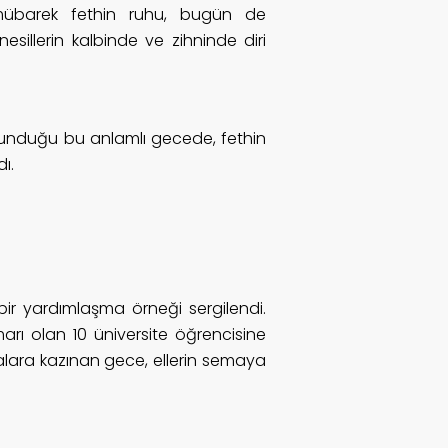
 mübarek fethin ruhu, bugün de
sillerin kalbinde ve zihninde diri
ulunduğu bu anlamlı gecede, fethin
ı.
bir yardımlaşma örneği sergilendi.
arı olan 10 üniversite öğrencisine
ızalara kazınan gece, ellerin semaya