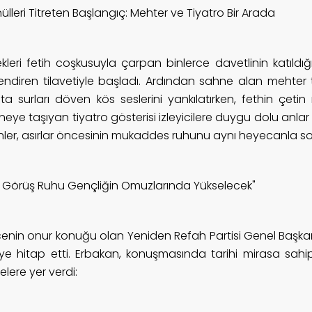
lleri Titreten Başlangıç: Mehter ve Tiyatro Bir Arada
kleri fetih coşkusuyla çarpan binlerce davetlinin katıldığı
lendiren tilavetiyle başladı. Ardından sahne alan mehter t
ta surları döven kös seslerini yankılatırken, fethin çetin
eye taşıyan tiyatro gösterisi izleyicilere duygu dolu anlar
ihler, asırlar öncesinin mukaddes ruhunu aynı heyecanla so
lli Görüş Ruhu Gençliğin Omuzlarında Yükselecek"
enin onur konuğu olan Yeniden Refah Partisi Genel Başkan
leye hitap etti. Erbakan, konuşmasında tarihi mirasa sa
elere yer verdi: