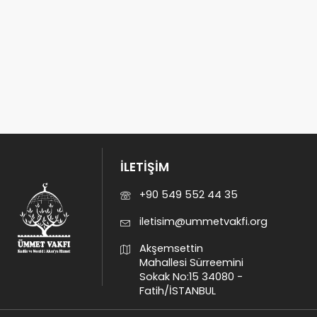
İLETİŞİM
+90 549 552 44 35
iletisim@ummetvakfi.org
Akşemsettin
Mahallesi Sürreemini
Sokak No:15 34080 -
Fatih/İSTANBUL