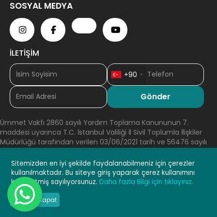
SOSYAL MEDYA
İLETİŞİM
+90
Ümmet Vakfı 2860 sayılı Yardım Toplama Kanununun 7.
maddesi uyarınca T.C. İstanbul Valiliği İl Sivil Toplumla İlişkiler
Müdürlüğü tarafından verilen 03/06/2021 tarih ve 56476 sayılı
Olur’ları ile Yardım Toplama iznine sahiptir. 2860 sayılı Yardım
Toplama Kanununun 8. Maddesi gereğince T.C. İstanbul Valiliği İl
Sitemizden en iyi şekilde faydalanabilmeniz için çerezler
Sivil Toplumla İlişkiler Müdürlüğü birimlerince denetlenmektedir.
kullanılmaktadır. Bu siteye giriş yaparak çerez kullanımını
×
Whatsapp
kabul etmiş sayılıyorsunuz.
Daha fazla Bilgi için tıklayınız.
| Ümmet
Vakfı
Tamam Kapat
Ümmet Vakfı © Copyright 2019 - Tüm Hakları Saklıdır
Design By Tuşsesleri