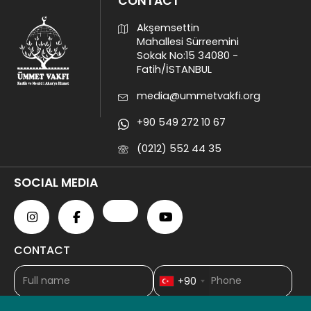
CONTACT
Akşemsettin
Mahallesi Sürreemini
Sokak No:15 34080 -
Fatih/İSTANBUL
media@ummetvakfi.org
+90 549 272 10 67
(0212) 552 44 35
SOCIAL MEDIA
CONTACT
+90