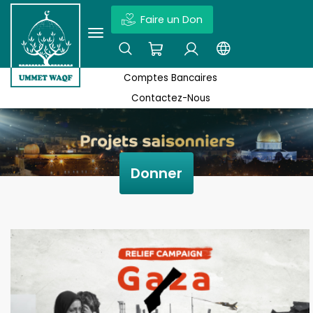
Faire un Don
×
WAQF UMMET
Ex : Quds, Projets Waqf, Actualités, N'oubliez pas d'appuyer sur Entrée
Comptes Bancaires
ACTE DE LA FONDATION WAQF UMMET
Contactez-Nous
DÉCLARATION DU WAQF UMMET
COMPTES BANCAIRES
Donner