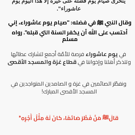
يتحرى صيام يوم فضله على غيره إلا هذا اليوم يوم
عاشوراء".
وقال النبي ﷺ في فضله: "صيام يوم عاشوراء، إني
أحتسب على الله أن يكفر السنة التي قبله". رواه
مسلم
في
يوم عاشوراء
فرصة للأمّة أجمع لتشارك عطائها
وتتذكر أهلنا وإخواننا في
قطاع غزة والمسجد الأقصى
ونفطّر الصائمين في غزة و الصامدين المتواجدين في
المسجد الأقصى المبارك!
قالَﷺ مَنْ فَطَّرَ صَائمًا، كانَ لَهُ مِثْلُ أَجْرِهِ*