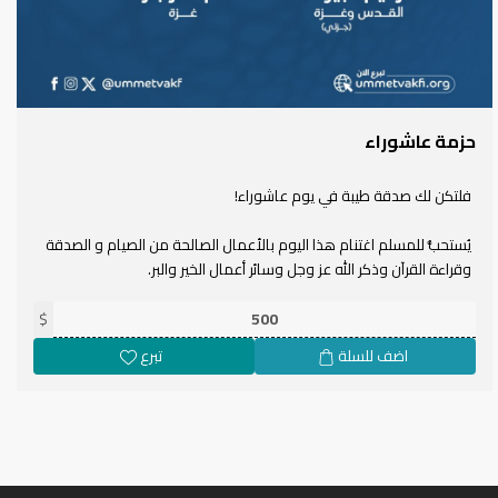
حزمة عاشوراء
فلتكن لك صدقة طيبة في يوم عاشوراء!
يُستحبُّ للمسلم اغتنام هذا اليوم بالأعمال الصالحة من الصيام و الصدقة
وقراءة القرآن وذكر الله عز وجل وسائر أعمال الخير والبر.
نضع بين أيديكم حزمة عاشوراء، حيث سيتم توزيع قيمة التبرّع على مشاريع
$
التالية:
اضف للسلة
تبرع
- إفطار الصائمين في المسجد الأقصى
- إفطار الصائمين في قطاع غزة
- ترميم البيوت في مدينة القدس لتثبيت أهلها
- ترميمات "جزئية" للبيوت في غزة
- سهم في حفر بئر ماء في غزة