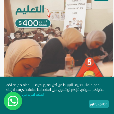
نستخدم ملفات تعريف الارتباط من أجل تقديم تجربة استخدام مفيدة لكم،
بدخولكم للموقع، فإنكم توافقون على استخدامنا لملفات تعريف الارتباط
×
واتساب
اضغط لمزيد من المعلومات
|
التعليم
جمعية
موافق، إغلاق
الأمة
نسعى بدعمكم لمساعدة الجيل القادم على النهوض بعلمه ووطنه