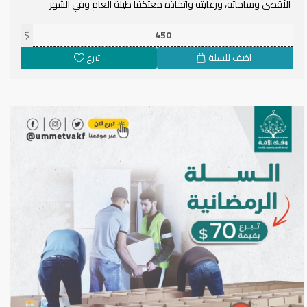
الأقصى وساحاته، ورعايته واتخاذه معتكفا طيلة العام وفي الشهر
الفضيل، وبمجالسه التي سدت ثغرات عديدة وتمركزت في نقاط أساسية
تعرقل طريق الدخلاء عليه، وباتباع مئات الآلاف من أبناء هذه الأمة نهج
$
معلمها الأول، لمن لم يستطع أن يأتيه، فليرسل ماله لمن استطاع أن
اضف للسلة
تبرع
يعمره.