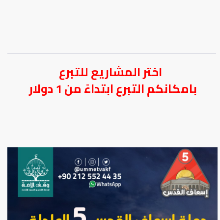
اختر المشاريع للتبرع
بامكانكم التبرع ابتداءً من 1 دولار