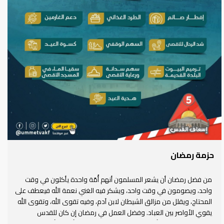
حزمة رمضان
من فضل رمضان أن يشعر المسلمون أنهم أُمّة واحدة يأكلون في وقت
واحد، ويصومون في وقت واحد، ويشكر فيه الغني نعمة الله فيعطف على
المحتاج، ويقلل من مزالق الشيطان لابن آدم، وفيه تقوى الله، وتقوى الله
يقوي الأواصر بين العباد. وفضل العمل في رمضان إن كان للقدس
وللمسجد الأقصى وأهلهما فهو فضل على فضل، وأجور لا أجر، وخير كثير،