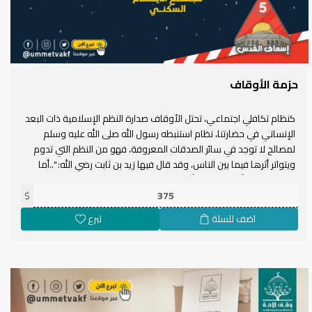
حزمة الأوقاف
كنظام تكافلي اجتماعي، تحتل الأوقاف صدارة النظم الإسلامية ذات البعد
الإنساني في حضارتنا، نظام استنبطه رسول الله صلى الله عليه وسلم
لمصالح لا توجد في سائر الصدقات المعروفة، فهو من النظم التي تدوم
ويتواتر أثرها فيما بين الناس، وقد قال فيها زيد بن ثابت رضي الله: "..أما
الميت فيجري أجرها عليه، وأما الحي فَتُحبَسُ عليه ولا توهب ولا تورث."
ومن شاء أن يجري عليه أجر الوقف، وبركة خدمة المسجد الأقصى
$
ومدينته، فليتبع آلاف المسلمين من قبله وليوقف ما استطاع لأجله.
اضف للسلة
تبرع