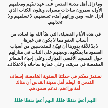
وما زال أهل مدينة القدس على عهد نبيّهم ومعلمهم 
الأول، يعمرون ساحات مسراه، ويتلون الكتاب الذي 
أنزل عليه، ومن ورائهم أمته، تسعفهم، لا تسلمهم ولا 
تخذلهم.
في هذه الأيام الفضيلة، التي هيّأ الله بها لعباده من 
أسباب العفو مما لا يكون في غيرها،
  لا بدّ للأمّة بدورها أن تهيّئ للمقدسيين من أسباب 
الصمود ما يمكّنهم، ويعينهم على الثبات في منازلهم 
حول المسجد الأقصى المبارك، وعلى 
إحياء الشعائر 
المقدسة في مدينته، وعلى عمارة ساحاته بالاعتكاف.
نستمرّ معكم في حملتنا السنوية الخامسة، 
إسعاف 
القدس ٥، 
ليعلم أهل مدينة القدس أن هناك
أمة وراءهم، تدعم صمودهم.
اللهم أعطِ منفقًا خلفًا، اللهم أعطِ منفقًا خلفًا.