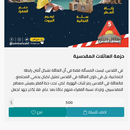
حزمة العائلات المقدسية
في القدس، ليست المسألة فقط في أن العائلة تشكل أمتن رابطة
اجتماعية، بل في كون العائلة في القدس تمثيل لكيان يحمي المجتمع،
فالعائلة في القدس رمز لثبات الهوية. لكن، تحت خط الفقر يعيش معظم
المقدسيين، وتزداد نسبة الفقراء منهم عامًا بعد عام، فلا يُدّخر جهد لجعل
كافة تفاصيل الحياة في القدس طاردة للمقدسيين، وتشتتيتهم ما بين
$
تأمين قوت يومهم ولباسهم إلى الحفاظ على سقف فوق رؤوسهم، فمنذ
عام ١٩٦٧ يتم انتهاج سياسات التجاهل والإهمال تجاه الخدمات البلدية
اضف للسلة
تبرع
والبنية التحتية ورفع تكاليف الترميم والترخيص والبناء وتعمد عدم تسجيل
الأراضي مما يصعب تداولها، فأنتج هذا هوّة ضخمة بين ما يحتاجه
المقدسيون فعليا وما هو قائم من وحدات سكنية كوسيلة لدفع