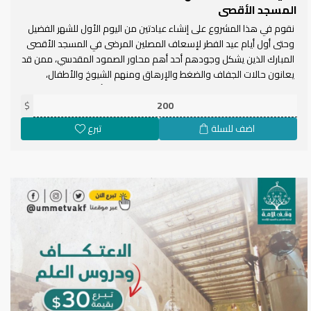
المسجد الأقصى
نقوم في هذا المشروع على إنشاء عيادتين من اليوم الأول للشهر الفضيل
وحتى أول أيام عيد الفطر لإسعاف المصلين المرضى في المسجد الأقصى
المبارك الذين يشكل وجودهم أحد أهم محاور الصمود المقدسي، ممن قد
يعانون حالات الجفاف والضغط والإرهاق ومنهم الشيوخ والأطفال،
فنسعى لتزويد كل عيادة بناقلة كهربائية ومعدات وأدوات ومستهلكات
طبية وأدوية، وكادر طبي متكامل. كم يتم إنشاء مختبر طبي يشمل فحص
$
وتحليل الدم وفحص التراساوند وايكو ليكون الأول من نوعه في باحات
اضف للسلة
تبرع
المسجد ويرفع مستوى الخدمات الصحية بناء على توصيات الفريق الطبي
العامل في العيادة الميدانية.