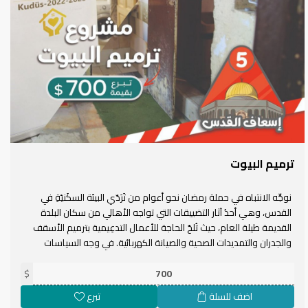
ترميم البيوت
نوجِّه الانتباه في حملة رمضان نحو أعوام من تَرَدّي البيئة السكَنيّةِ في
القدس، وهي أحدُ آثار التضييقات التي تواجه الأهالي من سكان البلدة
القديمة طيلة العام، حيث تُلحّ الحاجة للأعمال التدعِيمية بترميم الأسقف
والجدران والتمديدات الصحية والصيانة الكهربائية. في وجه السياسات
الهادفة منذ القدم إلى ترحيل سكان البلدة القديمة من منازلهم بجعلها غير
$
صالحة للعيش، هذه الحملة هي عون الأمة لهم بعد الله لتثبيت صمودهم
في منازلهم.
اضف للسلة
تبرع