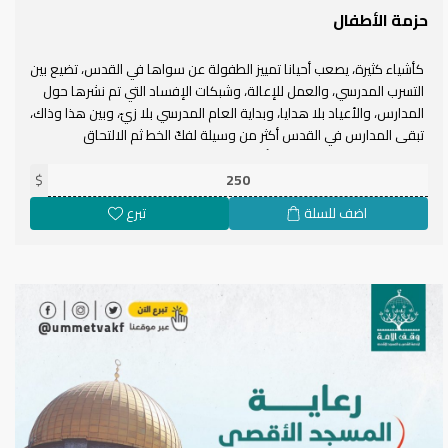
حزمة الأطفال
كأشياء كثيرة، يصعب أحيانا تمييز الطفولة عن سواها في القدس، تضيع بين
التسرب المدرسي، والعمل للإعالة، وشبكات الإفساد التي تم نشرها حول
المدارس، والأعياد بلا هدايا، وبداية العام المدرسي بلا زيّ، وبين هذا وذاك،
تبقى المدارس في القدس أكثر من وسيلة لفكّ الخط ثم الالتحاق
بالجامعة، بل هي مسنودة بأدبيّات الهوية والحفاظ على الإرث الطويل،
وتؤازها المصاطب، تحثّ على الصمود وتُعلي من شأنه فتقرنه بالعبادة،
$
رمضان هو موسم التربية الإيمانية والهوياتية لهؤلاء الأطفال وفرصة لأن
اضف للسلة
تبرع
تحتويهم مصاطب المسجد الأقصى ومجالسه لتحفيظ القرآن، ولأن تظهر
على مدينة القدس عبرهم مظاهر هوية المدينة في رمضان والعيد،
فيكتسون بحلته، ويعظمون شعائره.