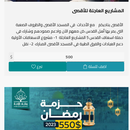
المشاريع العاجلة للأقصى
الأقصى يناديكم مع الأحداث في المسجد الأقصى والظروف الصعبة
التي يمر بها أهل القدس كن معهم الآن وادعم صمودهم وشارك في
حملة اسعاف القدس 5 المشاريع العاجلة 1- مشروع الاسعافات الأولية
دعم العيادات والفرق الطبية في المسجد الأقصى المبارك 2- نقل
المصليين للمسجد الأقصى المبارك 3- الفرق التطوعية لسدانة المسجد
الأقصى 4- الافطار والسحور للمعتكفين
$
اضف للسلة
تبرع