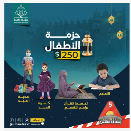
المقدسيين إلى الهجرة الطوعية، فيصبح لكل شبر أرض أهمية بالغة ولكل
غرفة دور حاسم في صمود العائلات، وكل مولود هو ثقل في كفتنا على
ميزان الديموغرافيا. لكن يبقى لهذه العائلات التي تشكل رباطا حاميا
للمجتمع، حاجتها لكيان أكبر ليسندها، أي، حاجتها للأمة، أنجزنا في هذا
القطاع الكثير، وما زالت حاجته لدعمكم أكبر.