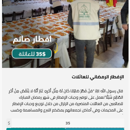
الإفطار الرمضاني للعائلات
قال رسول الله ﷺ "مَنْ فَطَّرَ صَائِمًا كَانَ لَهُ مِثْلُ أَجْرِهِ غَيْرَ أَنَّهُ لا يَنْقُصُ مِنْ أَجْرِ
الصَّائِمِ شَيْئًا“نعمل على توفير وجبات الإفطار في شهر رمضان المبارك
للصائمين من العائلات المتضررة من الزلزال من خلال توزيع وجبات الإفطار
على المخيمات وفي أماكن تجمعاتهم يمكنكم التبرع والمساهمة وكسب
أجر افطار صائم.
$