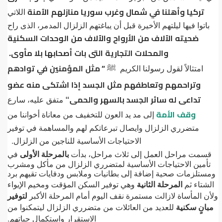
تركيا
وأهلنا
في
شمال
وغرب
سوريا
منازلهم
الآمنة
اللاتي
باتوا
فيها
ليلتهم
الأخيرة
قبل
أن
يباغتهم
الزلزال
المدمر،
الذى
راح
ضحيته
الآلاف
من
الأرواح
والآلاف
من
الوحدات
السكنية
والمحلات
التجارية
التى
بات
أصحابها
بلا
مأوى
.
”
مثل
المؤمنين
في
توادهم
امتثالاً
لقول
رسولنا
الكريم
ﷺ
وتراحمهم
وتعاطفهم
مثل
الجسد
إذا
اشتكى
منه
عضو
تداعى
له
سائر
الجسد
بالسهر
والحمى
“
متفق
عليه،
سارع
وقف
الأمة
إلى
مد
يد
العون
للتخفيف
من
معاناة
أخواننا
من
متضرري
الزلزال
وايصال
تبرعاتكم
لهم
والمساهمة
في
توفير
.
الاحتياجات
الأساسية
للناجين
من
الزلزال
قسمت
مراحل
العمل
إلى
ثلاث
مراحل،
بدأت
بالمرحلة
الأولى
في
تأمين الاحتياجات الأساسية لمتضرري الزلزال من مأكل ومشرب
ومستلزمات صحية إضافة إلى بطانيات وملابس ودفايات تقيهم برد
الشتاء
ثم
المرحلة
الثانية
وهي
توفير
السكن
المؤقت
ومخيم
الإيواء
ولأن
المأساة
لازالت
مستمرة
نقف
اليوم
أمام
المرحلة
الأكبر
لتوفير
مبانٍ
سكنية
للعديد
من
العائلات من متضرري الزلزال
ليتمكنوا من
.
الاستقرار
واستكمال
حياتهم