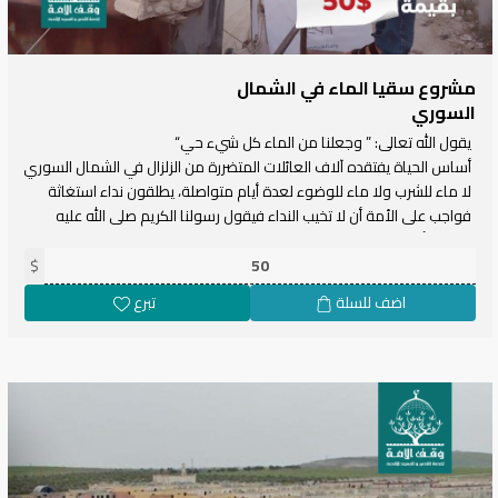
مشروع سقيا الماء في الشمال
السوري
يقول الله تعالى: ” وجعلنا من الماء كل شيء حي“
أساس الحياة يفتقده آلاف العائلات المتضررة من الزلزال في الشمال السوري،
لا ماء للشرب ولا ماء للوضوء لعدة أيام متواصلة، يطلقون نداء استغاثة
فواجب على الأمة أن لا تخيب النداء فيقول رسولنا الكريم صلى الله عليه
وسلم "أفضل الصدقات، سقيا الماء" نهدف في مشروع سقيا الماء إلى
إيصال الماء لأهلنا وإخواننا المتضررين من الزلزال في الشمال السوري
$
والسعي إلى عدم انقطاعه عنهم.
اضف للسلة
تبرع