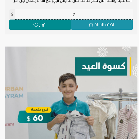
الله عليه وسلم: مَنْ فَطَّرَ صَائمًا، كانَ لَهُ مِثْلُ أَجْرِهِ غَيْرَ أَنَّهُ لاَ يَنْقُصُ مِنْ أجْر
الصَّائمِ شيء.
$
اضف للسلة
تبرع