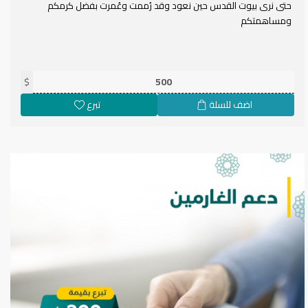
حتى نرى بيوت القدس حين نعود وقد رُممت وعُمرت بفضل كرمكم
ومساهمتكم
$
اضف للسلة
تبرع