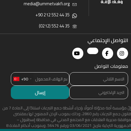
media@ummetvakfi.org
+90 212 552 44 35
(0212) 552 44 35
التواصل الإجتماعي
معلومات التواصل
+90
إنّ مؤسسة أمة مخوّلة أصولًا بإجراء أنشطة جمع التبرعات استنادًا إلى المادة 7 من
قانون جمع التبرعات رقم 2860، وذلك بموجب الإذن الممنوح لها بمقتضى
موافقة مديرية العلاقات مع المجتمع المدني في محافظة إسطنبول –
الجمهورية التركية بتاريخ 03/06/2021 ورقم 56476. وبموجب أحكام المادة 8