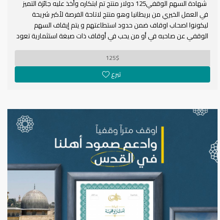
شهادة السهم الوقفي125 دولار منتج تم ابتكاره وأخذ عليه جائزة التميز
في العمل الخيري من بريطانيا وهو منتج لاتاحة الفرصة لأكبر شريحة
ليكونوا اصحاب اوقاف ضمن حدود استطاعتهم و يتم إيقاف السهم
الوقفي عن صاحبه في أو من يحب في أوقاف ذات صبغة استثمارية تعود
عوائدها لمشاريع تنفذ في بالقدس حيث تضمن الديمومة والاستمرارية
125$
تبرع