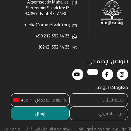
Akşemsettin Mahallesi
Sürreemini Sokak No:15
34080 - Fatih/İSTANBUL
media@ummetvakfi.org
+90 212 552 44 35
(0212) 552 44 35
التواصل الإجتماعي
معلومات التواصل
+90
إنّ مؤسسة أمة مخوّلة أصولًا بإجراء أنشطة جمع التبرعات استنادًا إلى المادة 7 من