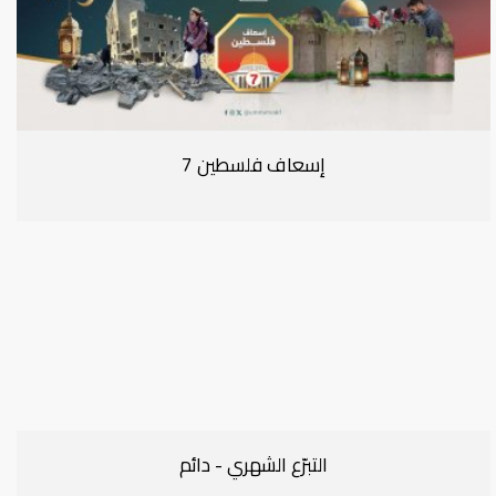
إسعاف فلسطين 7
التبرّع الشهري - دائم