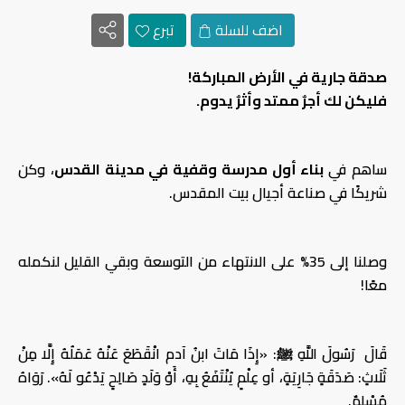
اضف للسلة
تبرع
صدقة جارية في الأرض المباركة!
فليكن لك أجرٌ ممتد وأثرٌ يدوم.
ساهم في
بناء أول مدرسة وقفية في مدينة القدس
، وكن
شريكًا في صناعة أجيال بيت المقدس.
وصلنا إلى 35% على الانتهاء من التوسعة وبقي القليل لنكمله
معًا!
قَالَ رَسُولَ اللَّهِ ﷺ: «إِذَا مَاتَ ابنُ آدم انْقَطَعَ عَنْهُ عَمَلُهُ إِلَّا مِنْ
ثَلَاثٍ: صَدَقَةٍ جَارِيَةٍ، أو عِلْمٍ يُنْتَفَعُ بِهِ، أَوْ وَلَدٍ صَالِحٍ يَدْعُو لَهُ». رَوَاهُ
مُسْلِمٌ.