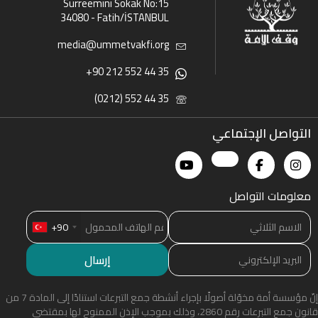
Sürreemini Sokak No:15
34080 - Fatih/İSTANBUL
media@ummetvakfi.org
+90 212 552 44 35
(0212) 552 44 35
التواصل الإجتماعي
معلومات التواصل
+90
إنّ مؤسسة أمة مخوّلة أصولًا بإجراء أنشطة جمع التبرعات استنادًا إلى المادة 7 من
قانون جمع التبرعات رقم 2860، وذلك بموجب الإذن الممنوح لها بمقتضى