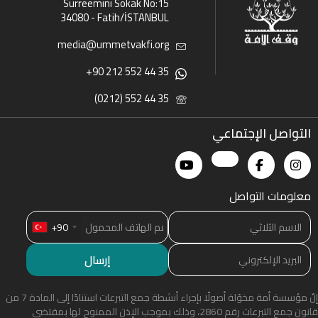
Sürreemini Sokak No:15
34080 - Fatih/İSTANBUL
media@ummetvakfi.org
+90 212 552 44 35
(0212) 552 44 35
التواصل الإجتماعي
معلومات التواصل
+90
إنّ مؤسسة أمة مخوّلة أصولًا بإجراء أنشطة جمع التبرعات استنادًا إلى المادة 7 من
قانون جمع التبرعات رقم 2860، وذلك بموجب الإذن الممنوح لها بمقتضى